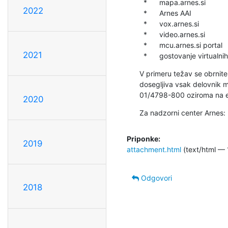
  *      mapa.arnes.si

2022
  *      Arnes AAI

  *      vox.arnes.si

  *      video.arnes.si

  *      mcu.arnes.si portal

2021
  *      gostovanje virtualn
V primeru težav se obrnite
dosegljiva vsak delovnik me
01/4798-800 oziroma na el
2020
Za nadzorni center Arnes:
Priponke:
2019
attachment.html
(text/html — 
Odgovori
2018