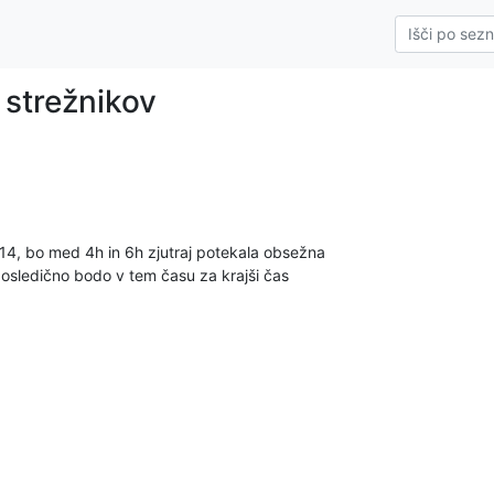
strežnikov
4, bo med 4h in 6h zjutraj potekala obsežna 

osledično bodo v tem času za krajši čas 
