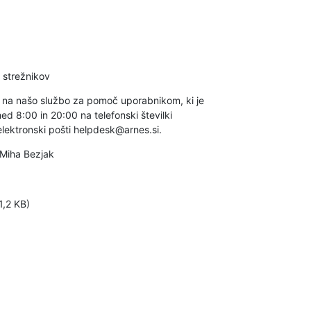
ih strežnikov
 na našo službo za pomoč uporabnikom, ki je 

d 8:00 in 20:00 na telefonski številki 

ektronski pošti helpdesk@arnes.si.
 Miha Bezjak
1,2 KB)