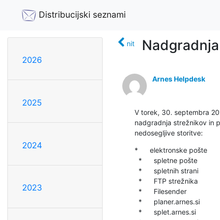
Distribucijski seznami
Nadgradnja 
nit
2026
Arnes Helpdesk
2025
V torek, 30. septembra 201
nadgradnja strežnikov in p
nedosegljive storitve:
2024
*      elektronske pošte

  *      spletne pošte

  *      spletnih strani

  *      FTP strežnika

2023
  *      Filesender

  *      planer.arnes.si

  *      splet.arnes.si
