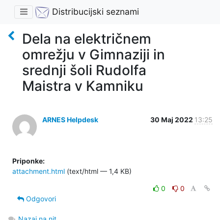
Distribucijski seznami
Dela na električnem
omrežju v Gimnaziji in
srednji šoli Rudolfa
Maistra v Kamniku
ARNES Helpdesk
30 Maj 2022
13:25
Priponke:
attachment.html
(text/html — 1,4 KB)
0
0
Odgovori
Nazaj na nit