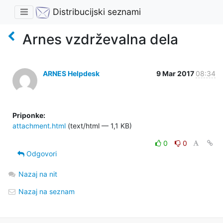
Distribucijski seznami
Arnes vzdrževalna dela
ARNES Helpdesk
9 Mar 2017
08:34
Priponke:
attachment.html
(text/html — 1,1 KB)
0
0
Odgovori
Nazaj na nit
Nazaj na seznam