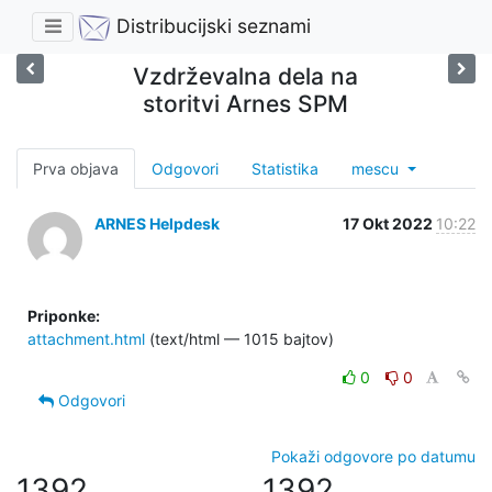
Distribucijski seznami
Vzdrževalna dela na
storitvi Arnes SPM
Prva objava
Odgovori
Statistika
mescu
ARNES Helpdesk
17 Okt 2022
10:22
Priponke:
attachment.html
(text/html — 1015 bajtov)
0
0
Odgovori
Pokaži odgovore po datumu
1392
1392