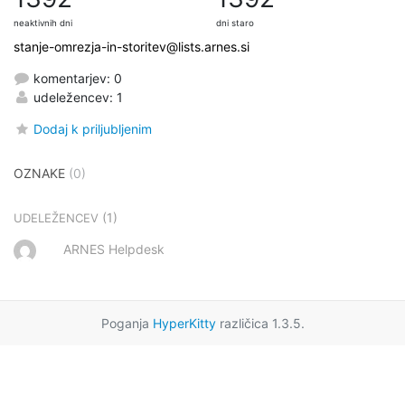
neaktivnih dni
dni staro
stanje-omrezja-in-storitev@lists.arnes.si
komentarjev: 0
udeležencev: 1
Dodaj k priljubljenim
OZNAKE
(0)
(1)
UDELEŽENCEV
ARNES Helpdesk
Poganja
HyperKitty
različica 1.3.5.