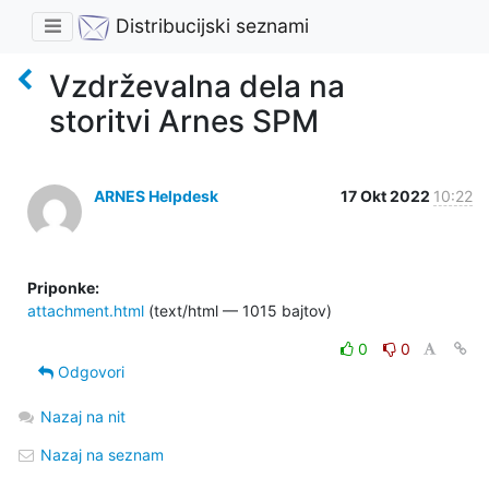
Distribucijski seznami
Vzdrževalna dela na
storitvi Arnes SPM
ARNES Helpdesk
17 Okt 2022
10:22
Priponke:
attachment.html
(text/html — 1015 bajtov)
0
0
Odgovori
Nazaj na nit
Nazaj na seznam