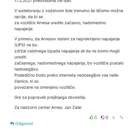
17.2.2021 predvidoma cel dan.
V sodelovanju z vodstvom šole trenutno še iščemo možne 
opcije, da bi se 

za vozlišče Arnesa uredilo začasno, nadomestno 
napajanje.
V primeru, da Arnesov sistem za neprekinjeno napajanje 
(UPS) ne bo 

zdržal celotnega izpada napajanja ali da ne bomo mogli 
urediti 

začasnega, nadomestnega napajanja, bo vozlišče postalo 
nedosegljivo.  

Posledično bodo preko interneta nedosegljive vse naše 
članice, ki so 

povezane na omenjeno vozlišče.
Gre za popravek prejšnjega obvestila.
Za nadzorni center Arnes: Jan Zalar
0
0
Odgovori