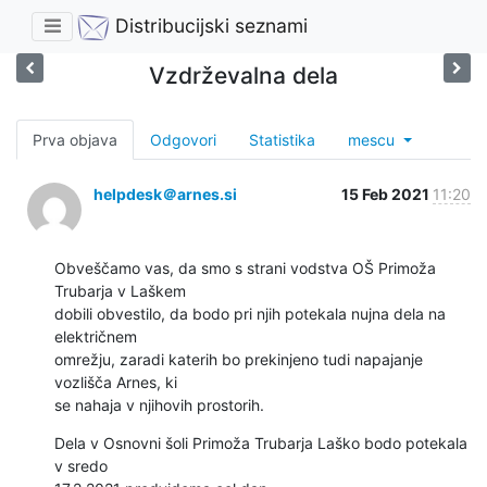
Distribucijski seznami
Vzdrževalna dela
Prva objava
Odgovori
Statistika
mescu
helpdesk＠arnes.si
15 Feb 2021
11:20
Obveščamo vas, da smo s strani vodstva OŠ Primoža 
Trubarja v Laškem 

dobili obvestilo, da bodo pri njih potekala nujna dela na 
električnem 

omrežju, zaradi katerih bo prekinjeno tudi napajanje 
vozlišča Arnes, ki 

se nahaja v njihovih prostorih.
Dela v Osnovni šoli Primoža Trubarja Laško bodo potekala 
v sredo 
