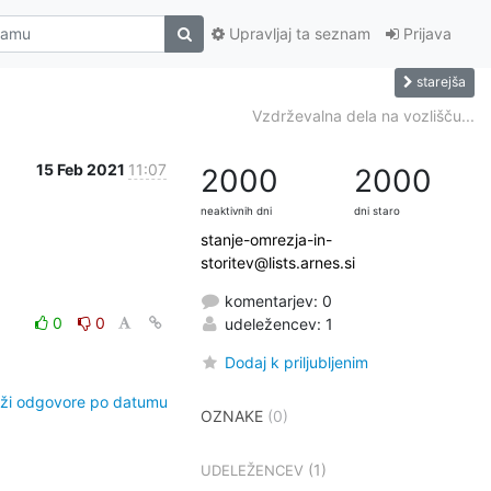
Upravljaj ta seznam
Prijava
starejša
Vzdrževalna dela na vozlišču...
15 Feb 2021
11:07
2000
2000
neaktivnih dni
dni staro
stanje-omrezja-in-
storitev@lists.arnes.si
komentarjev: 0
0
0
udeležencev: 1
Dodaj k priljubljenim
ži odgovore po datumu
OZNAKE
(0)
(1)
UDELEŽENCEV