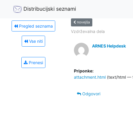
Distribucijski seznami
novejša
Pregled seznama
Vzdrževalna dela
Vse niti
ARNES Helpdesk
Prenesi
Priponke:
attachment.html
(text/html — 
Odgovori