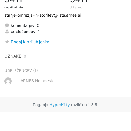
neaktivnih dni
dni staro
stanje-omrezja-in-storitev@lists.arnes.si
komentarjev: 0
udeležencev: 1
Dodaj k priljubljenim
OZNAKE
(0)
(1)
UDELEŽENCEV
ARNES Helpdesk
Poganja
HyperKitty
različica 1.3.5.