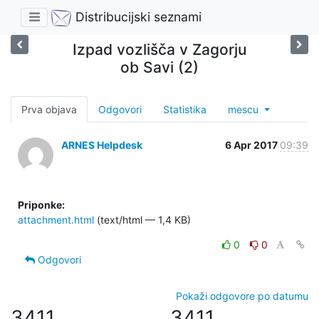
Distribucijski seznami
Izpad vozlišča v Zagorju
ob Savi (2)
Prva objava
Odgovori
Statistika
mescu
ARNES Helpdesk
6 Apr 2017
09:39
Priponke:
attachment.html
(text/html — 1,4 KB)
0
0
Odgovori
Pokaži odgovore po datumu
3411
3411